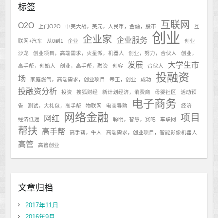
标签
互联网
O2O
上门O2O
中美大战，美元，人民币，金融，股市
互
创业
企业家
企业服务
联网+汽车
从0到1
企业
创业
沙龙
创业项目，高端需求，火星派，机器人
创业，努力，合伙人
创业，
发展
大学生市
高手帮，创始人
创业，高手帮，融资
创客
合伙人
投融资
场
家庭燃气，高端需求，创业项目
帝王，创业
成功
投融资分析
投资
搜狐财经
新计划经济，消费商
母婴社区
活动预
电子商务
告
测试，大礼包，高手帮
物联网
电商导购
经济
网络金融
项目
网红
经济低迷
聪明，智慧，赛吧
车联网
帮扶
高手帮
高手帮，牛人
高端需求，创业项目，智能影像机器人
高管
高管创业
文章归档
2017年11月
2016年9月