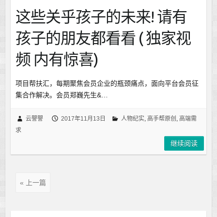
这些关乎孩子的未来! 请有
孩子的朋友都看看 ( 独家视
频 内有惊喜)
项目帮扶汇，每期聚焦会员企业的瓶颈痛点，面向平台会员征
集合作解决。会员郑巍先生&…
云譻譻
2017年11月13日
人物纪实
,
高手帮原创
,
高端需
求
继续阅读
« 上一篇