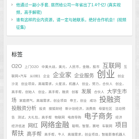
他通过一副小手套, 居然给公司一年省出了1.4个亿! (真实视
频，高手解密)
谁有这样的业内资源，请一定与她联系，绝好合作机会！(视频
征集)
标签
互联网
O2O
上门O2O
中美大战，美元，人民币，金融，股市
互
创业
企业家
企业服务
联网+汽车
从0到1
企业
创业
沙龙
创业项目，高端需求，火星派，机器人
创业，努力，合伙人
创业，
发展
大学生市
高手帮，创始人
创业，高手帮，融资
创客
合伙人
投融资
场
家庭燃气，高端需求，创业项目
帝王，创业
成功
投融资分析
投资
搜狐财经
新计划经济，消费商
母婴社区
活动预
电子商务
告
测试，大礼包，高手帮
物联网
电商导购
经济
网络金融
项目
网红
经济低迷
聪明，智慧，赛吧
车联网
帮扶
高手帮
高手帮，牛人
高端需求，创业项目，智能影像机器人