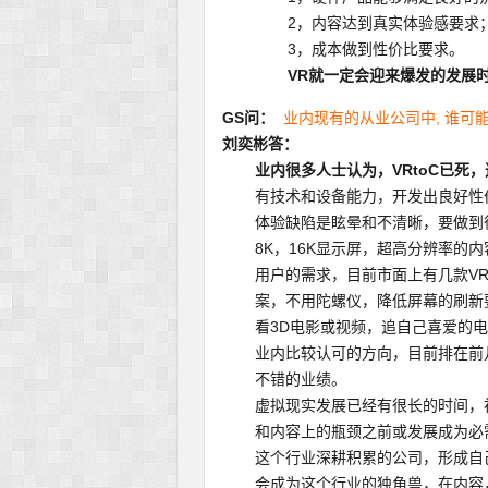
2，内容达到真实体验感要求
3，成本做到性价比要求。
VR就一定会迎来爆发的发展
GS问：
业内现有的从业公司中, 谁可能
刘奕彬答：
业内很多人士认为，VRtoC已死
有技术和设备能力，开发出良好性
体验缺陷是眩晕和不清晰，要做到
8K，16K显示屏，超高分辨率的
用户的需求，目前市面上有几款V
案，不用陀螺仪，降低屏幕的刷新
看3D电影或视频，追自己喜爱的电
业内比较认可的方向，目前排在前
不错的业绩。
虚拟现实发展已经有很长的时间，
和内容上的瓶颈之前或发展成为必
这个行业深耕积累的公司，形成自
会成为这个行业的独角兽，在内容