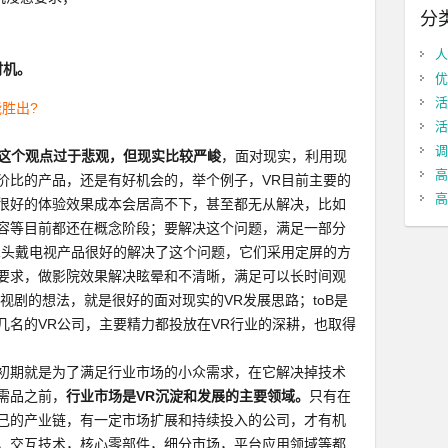
分
；
人
时机。
优
活
胜出?
活
调
，这个观点过于悲观，但现实比较严峻
，面对现实，利用现
高
价比的产品，还是有好机会的，举个例子，VR目前主要的
高
很好的体验效果成本会居高不下，甚至都无从解决，比如
内容等目前都还在概念阶段；要解决这个问题，满足一部分
R头戴电视产品很好的解决了这个问题，它们采用定屏的方
要求，做影院效果解决眩晕和不清晰，满足可以长时间观
视剧的想法，就是很好的面对现实的VR发展思路；toB是
几名的VR公司，主要精力都投放在VR行业的深耕，也取得
初期就是为了满足行业市场的小众需求，在它解决掉技术
需品之前，
行业市场是VR沉淀和发展的主要领域。
只有在
己的产业链，有一定市场扩展和持续投入的公司，才有机
，交互技术，核心零部件，细分市场，平台应用领域等都