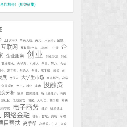
合作机会！(视频征集)
签
O
上门O2O
中美大战，美元，人民币，金融，
互联网
企
互联网+汽车
从0到1
企业
创业
家
企业服务
创业沙龙
创业
，高端需求，火星派，机器人
创业，努力，合伙
创业，高手帮，创始人
创业，高手帮，融资
创
发展
大学生市场
合伙人
家庭燃气，高端
投融资
，创业项目
帝王，创业
成功
融资分析
投资
搜狐财经
新计划经济，消费
母婴社区
活动预告
测试，大礼包，高手帮
物联
电子商务
电商导购
经济
经济低迷
网络金融
红
聪明，智慧，赛吧
车联
项目帮扶
高手帮
高手帮，牛人
高端