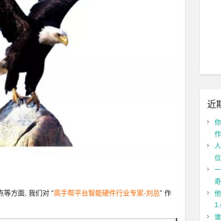
近
你
作
人
位
一
奇
方面, 我们对 “
高手帮平台智能硬件行业专家-刘总
” 作
他
1
谁