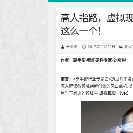
高人指路，虚拟现实
这么一个！
云譻譻
2017年11月22日
优秀
作者：高手帮•智能硬件专家•刘奕彬
前言
：<高手帮行业专家团>透过几千名
深入解读各领域创新创业的风口商机,
焦当下最火的领域—
虚拟现实 （VR