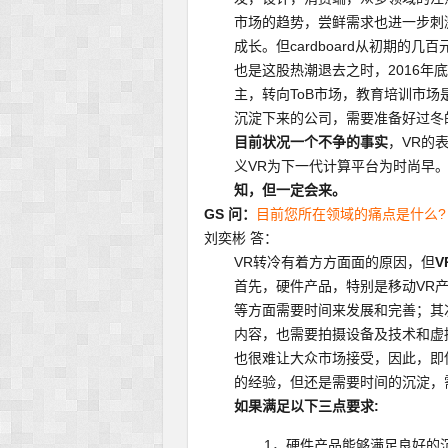
市场的趋势，尝鲜需求也进一步刺
成长。但cardboard从初期
也是这股热潮退去之时，2016年底
主，转向ToB市场，教育培训市场
沉淀下来的公司，需要准备好过冬
目前状况一个不争的事实
，VR的
义VR为下一代计算平台为时尚
知，但一定会来。
GS 问：
目前您所在领域的痛点是什么?
刘奕彬 答：
VR转冷有着方方面面的原因，但
首先，硬件产品，特别是移动VR
等方面需要时间来发展和完善；其
内容，也需要拍摄设备及技术和虚
也很难让大众市场接受，因此，即
的经验，但还是需要时间的沉淀，
如果满足以下三点要求:
1，硬件产品能够满足良好的