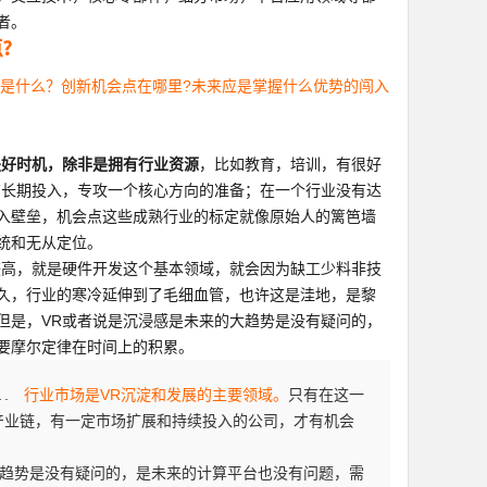
者。
?
是什么？创新机会点在哪里?未来应是掌握什么优势的闯入
是好时机，除非是拥有行业资源
，比如教育，培训，有很好
有长期投入，专攻一个核心方向的准备；在一个行业没有达
入壁垒，机会点这些成熟行业的标定就像原始人的篱笆墙
统和无从定位。
较高，就是硬件开发这个基本领域，就会因为缺工少料非技
久，行业的寒冷延伸到了毛细血管，也许这是洼地，是黎
但是，VR或者说是沉浸感是未来的大趋势是没有疑问的，
要摩尔定律在时间上的积累。
１.
行业市场是VR沉淀和发展的主要领域。
只有在这一
产业链，有一定市场扩展和持续投入的公司，才有机会
大趋势是没有疑问的，是未来的计算平台也没有问题，需