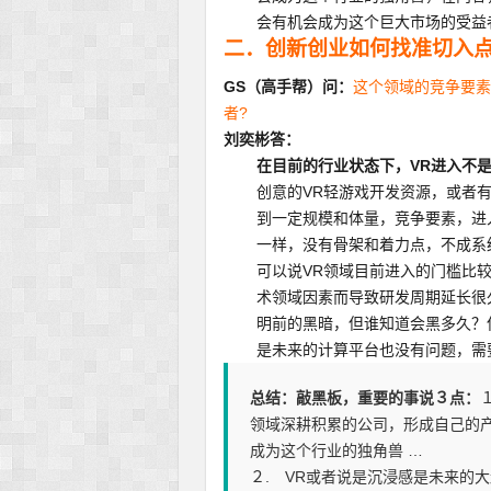
会有机会成为这个巨大市场的受益
二．创新创业如何找准切入点
GS（高手帮）问：
这个领域的竞争要素
者?
刘奕彬答：
在目前的行业状态下，VR进入不
创意的VR轻游戏开发资源，或者
到一定规模和体量，竞争要素，进
一样，没有骨架和着力点，不成系
可以说VR领域目前进入的门槛比
术领域因素而导致研发周期延长很
明前的黑暗，但谁知道会黑多久？
是未来的计算平台也没有问题，需
总结：敲黑板，重要的事说３点：
领域深耕积累的公司，形成自己的
成为这个行业的独角兽 …
２. VR或者说是沉浸感是未来的