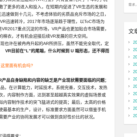
需求
激了更多的进入和投入，在短期内促进了VR生态的发展和
的几百元迅速做到十几元，不考虑体验的劣质品充斥市场的之日，
VR迅速转冷，2017年市场逐渐趋于理性，以ToC市场为
是VR2017重点沉淀的市场，VR产品也更加贴合市场需要，
文
的棉衣，才有机会迎接后续VR发展的巨大空间。
2
表现也许在被冉冉升起的AR所挤压，虽然不能完全取代，定
2
早。
VR目前在“L”的尾端，什么时候到 U 端形态，还不得而
2
2
 这里面有机会吗?
2
2
VR产品自身缺陷和内容的缺乏是产业现状需要面临的问题
；
2
产品，在计算能力，时延技术，系统完善，交互技术，发热
2
次，内容制作方面，达到甚至超越真实效果的虚拟场景或
2
拟内容制作技术的突飞猛进式的提高；最后，太高的价格
2
使最基本的生产，设计，标准要求方面虽然可以借鉴手机
2
需要产业的协同发展才可以做到良好性价比的状况。
沉浸感要求；