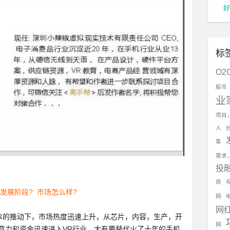
好
标
O2
股市
业
项目
人
客
需求
投
商
发展阶段? 市场怎么样?
网
网
资本的推动下，市场热度迅速上升，从芯片，内容，生产，开
网
意力和资金迅速进入VR行业，大有要替代火了十年的手机