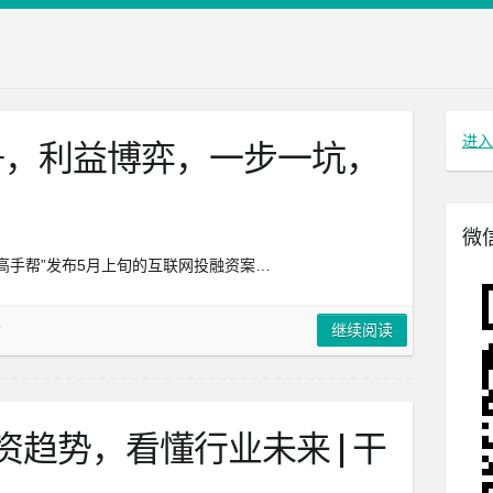
进入
争，利益博弈，一步一坑，
微
高手帮”发布5月上旬的互联网投融资案…
告
继续阅读
趋势，看懂行业未来 | 干