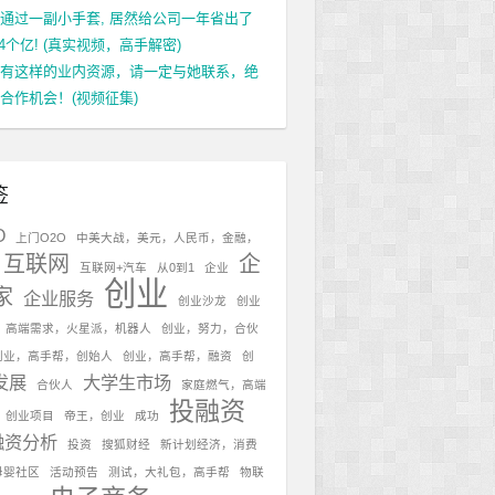
通过一副小手套, 居然给公司一年省出了
.4个亿! (真实视频，高手解密)
有这样的业内资源，请一定与她联系，绝
合作机会！(视频征集)
签
O
上门O2O
中美大战，美元，人民币，金融，
互联网
企
互联网+汽车
从0到1
企业
创业
家
企业服务
创业沙龙
创业
，高端需求，火星派，机器人
创业，努力，合伙
创业，高手帮，创始人
创业，高手帮，融资
创
发展
大学生市场
合伙人
家庭燃气，高端
投融资
，创业项目
帝王，创业
成功
融资分析
投资
搜狐财经
新计划经济，消费
母婴社区
活动预告
测试，大礼包，高手帮
物联