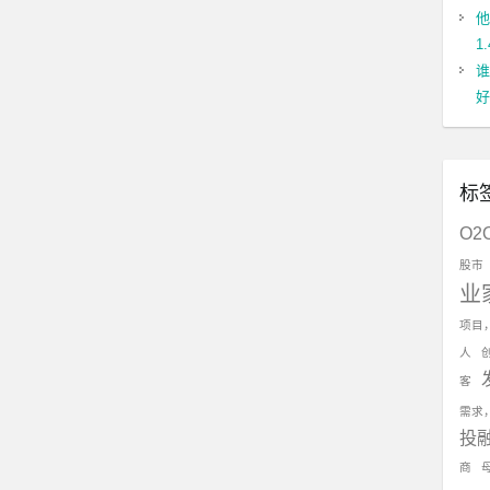
他
1
谁
好
标
O2
股市
业
项目
人
客
需求
投
商