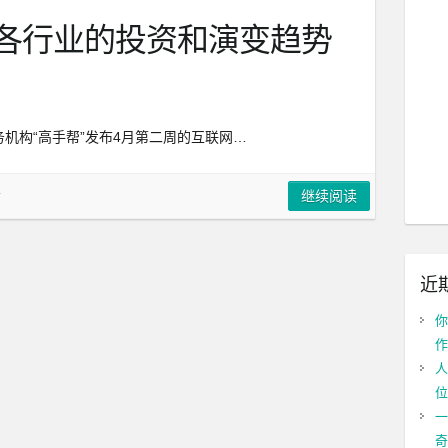
各行业的投资和演变趋势
机构“高手帮”发布4月第二周的互联网…
告
继续阅读
近
你
作
人
位
一
奇