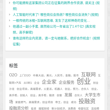
你可能拥有这家集团公司正在征集的跨界合作资源, 请关注 (视
频)
人工智能时代来了! 哪些岗位会热俏? 哪些岗位会消失? (视频)
一根传统的冰棍+互联网思维, 发生了这样神奇的变化…
他通过一副小手套, 居然给公司一年省出了1.4个亿! (真实视
频，高手解密)
谁有这样的业内资源，请一定与她联系，绝好合作机会！(视频
征集)
标签
互联网
O2O
上门O2O
中美大战，美元，人民币，金融，股市
互
创业
企业家
企业服务
联网+汽车
从0到1
企业
创业
沙龙
创业项目，高端需求，火星派，机器人
创业，努力，合伙人
创业，
发展
大学生市
高手帮，创始人
创业，高手帮，融资
创客
合伙人
投融资
场
家庭燃气，高端需求，创业项目
帝王，创业
成功
投融资分析
投资
搜狐财经
新计划经济，消费商
母婴社区
活动预