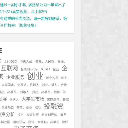
通过一副小手套, 居然给公司一年省出了
.4个亿! (真实视频，高手解密)
有这样的业内资源，请一定与她联系，绝
合作机会！(视频征集)
签
O
上门O2O
中美大战，美元，人民币，金融，
互联网
企
互联网+汽车
从0到1
企业
创业
家
企业服务
创业沙龙
创业
，高端需求，火星派，机器人
创业，努力，合伙
创业，高手帮，创始人
创业，高手帮，融资
创
发展
大学生市场
合伙人
家庭燃气，高端
投融资
，创业项目
帝王，创业
成功
融资分析
投资
搜狐财经
新计划经济，消费
母婴社区
活动预告
测试，大礼包，高手帮
物联