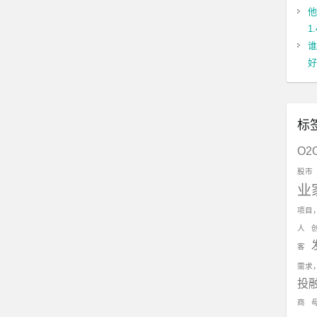
他
1
谁
好
标
O2
股市
业
项目
人
客
需求
投
商