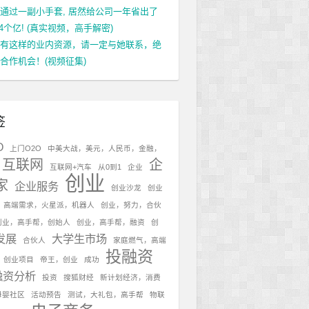
通过一副小手套, 居然给公司一年省出了
.4个亿! (真实视频，高手解密)
有这样的业内资源，请一定与她联系，绝
合作机会！(视频征集)
签
O
上门O2O
中美大战，美元，人民币，金融，
互联网
企
互联网+汽车
从0到1
企业
创业
家
企业服务
创业沙龙
创业
，高端需求，火星派，机器人
创业，努力，合伙
创业，高手帮，创始人
创业，高手帮，融资
创
发展
大学生市场
合伙人
家庭燃气，高端
投融资
，创业项目
帝王，创业
成功
融资分析
投资
搜狐财经
新计划经济，消费
母婴社区
活动预告
测试，大礼包，高手帮
物联