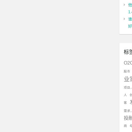
他
1
谁
好
标
O2
股市
业
项目
人
客
需求
投
商