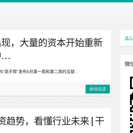
进入
出现，大量的资本开始重新
中…
微
构“高手帮”发布6月第一周和第二周的互联…
告
继续阅读
趋势，看懂行业未来 | 干