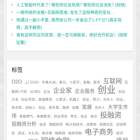
人工智能时代来了! 哪些岗位会热俏? 哪些岗位会消失? (视频)
一根传统的冰棍+互联网思维, 发生了这样神奇的变化…
他通过一副小手套, 居然给公司一年省出了1.4个亿! (真实视
频，高手解密)
谁有这样的业内资源，请一定与她联系，绝好合作机会！(视频
征集)
标签
互联网
O2O
上门O2O
中美大战，美元，人民币，金融，股市
互
创业
企业家
企业服务
联网+汽车
从0到1
企业
创业
沙龙
创业项目，高端需求，火星派，机器人
创业，努力，合伙人
创业，
发展
大学生市
高手帮，创始人
创业，高手帮，融资
创客
合伙人
投融资
场
家庭燃气，高端需求，创业项目
帝王，创业
成功
投融资分析
投资
搜狐财经
新计划经济，消费商
母婴社区
活动预
电子商务
告
测试，大礼包，高手帮
物联网
电商导购
经济