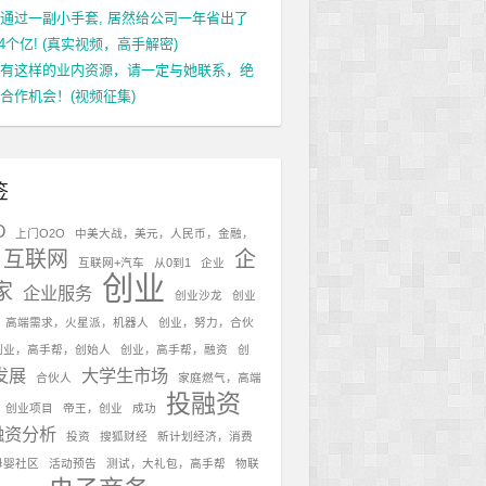
通过一副小手套, 居然给公司一年省出了
.4个亿! (真实视频，高手解密)
有这样的业内资源，请一定与她联系，绝
合作机会！(视频征集)
签
O
上门O2O
中美大战，美元，人民币，金融，
互联网
企
互联网+汽车
从0到1
企业
创业
家
企业服务
创业沙龙
创业
，高端需求，火星派，机器人
创业，努力，合伙
创业，高手帮，创始人
创业，高手帮，融资
创
发展
大学生市场
合伙人
家庭燃气，高端
投融资
，创业项目
帝王，创业
成功
融资分析
投资
搜狐财经
新计划经济，消费
母婴社区
活动预告
测试，大礼包，高手帮
物联