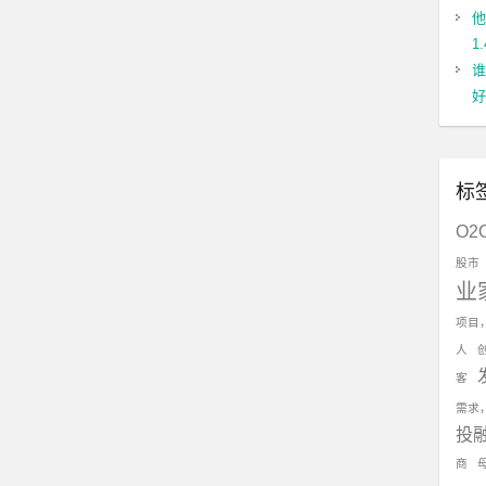
他
1
谁
好
标
O2
股市
业
项目
人
客
需求
投
商