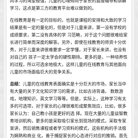
同学习的渴望极强，儿童的心理倾向于家长的直接辅导和讲解
学习，这点是第三方的教育平台难以做到的。
在线教育是有一定的目标的，也就是课程的安排和大致的学习
结果是有一定的量化的，但是对于儿童来讲，第一没有学校的
成绩要求，第二没有具体的学 习范畴，对于这个问题很难给家
长进行简单而深度的解答。另外，即使在线教育的师资十分优
秀，对于儿童来讲很难要求一定学懂，对于家长来讲，也没有
对自己的 孩子一定太学会的硬性期待。更多的是，一种培养性
的过程，所以可选余地极大，这样儿童的在线教育与其他面向
儿童的市场面临巨大的竞争关系。
总结：
儿童的在线教育表面确实是十分巨大的市场，家长当中
有大量的关于文化知识学习的需求，比如古诗背诵， 数数游
戏，地理知识，英文学习等等。但是，实际上，这种学习有太
多的可选项，对于家长的心理很难形成聚焦效应，比如，很多
家长认为：自己教小孩是更好的选 择。现在大量的儿童益智教
育培训机构，更多的是采取吸引家长到现场的模式，采取专家
宣讲，然后销售课程或者学习资料的模式，这些机构的手法极
为娴熟和商业 化，善于捕捉家长的心态进行对应的推销。首先