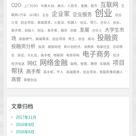
互联网
O2O
上门O2O
中美大战，美元，人民币，金融，股市
互
创业
企业家
企业服务
联网+汽车
从0到1
企业
创业
沙龙
创业项目，高端需求，火星派，机器人
创业，努力，合伙人
创业，
发展
大学生市
高手帮，创始人
创业，高手帮，融资
创客
合伙人
投融资
场
家庭燃气，高端需求，创业项目
帝王，创业
成功
投融资分析
投资
搜狐财经
新计划经济，消费商
母婴社区
活动预
电子商务
告
测试，大礼包，高手帮
物联网
电商导购
经济
网络金融
项目
网红
经济低迷
聪明，智慧，赛吧
车联网
帮扶
高手帮
高手帮，牛人
高端需求，创业项目，智能影像机器人
高管
高管创业
文章归档
2017年11月
2016年9月
2016年8月